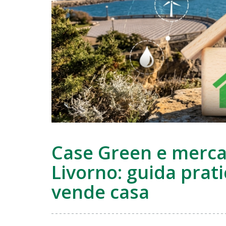
alla
plusvalenza…
Case Green e merca
Livorno: guida prat
vende casa