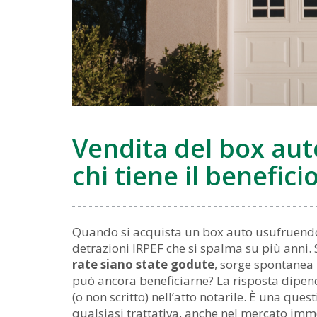
casa
Vendita del box auto
chi tiene il benefici
Quando si acquista un box auto usufruendo d
detrazioni IRPEF che si spalma su più anni.
rate siano state godute
, sorge spontanea 
può ancora beneficiarne? La risposta dipend
(o non scritto) nell’atto notarile. È una que
qualsiasi trattativa, anche nel mercato immo