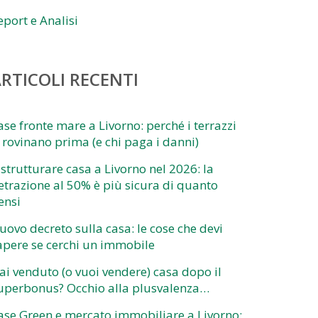
eport e Analisi
RTICOLI RECENTI
ase fronte mare a Livorno: perché i terrazzi
i rovinano prima (e chi paga i danni)
istrutturare casa a Livorno nel 2026: la
etrazione al 50% è più sicura di quanto
ensi
uovo decreto sulla casa: le cose che devi
apere se cerchi un immobile
ai venduto (o vuoi vendere) casa dopo il
uperbonus? Occhio alla plusvalenza…
ase Green e mercato immobiliare a Livorno: