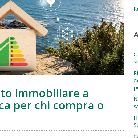
R
A
C
s
R
d
p
to immobiliare a
N
ica per chi compra o
s
H
S
C