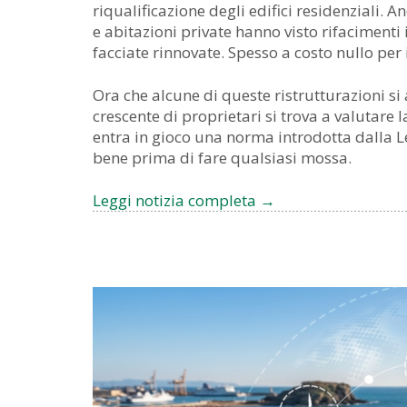
riqualificazione degli edifici residenziali. 
e abitazioni private hanno visto rifacimenti
facciate rinnovate. Spesso a costo nullo per 
Ora che alcune di queste ristrutturazioni s
crescente di proprietari si trova a valutare
entra in gioco una norma introdotta dalla L
bene prima di fare qualsiasi mossa.
Leggi notizia completa
Hai
→
venduto
(o
vuoi
vendere)
casa
dopo
il
Superbonus?
Occhio