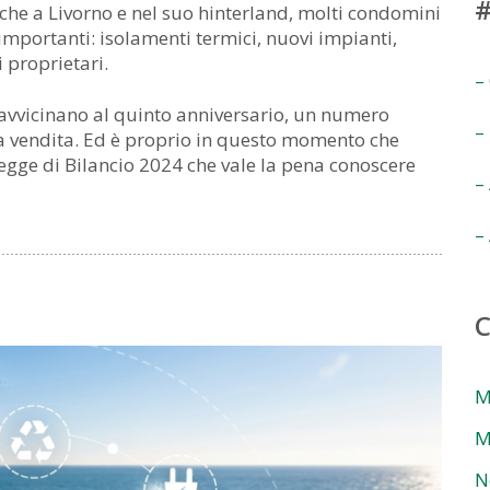
#
Anche a Livorno e nel suo hinterland, molti condomini
 importanti: isolamenti termici, nuovi impianti,
i proprietari.
–
i avvicinano al quinto anniversario, un numero
–
 la vendita. Ed è proprio in questo momento che
egge di Bilancio 2024 che vale la pena conoscere
–
–
M
M
N