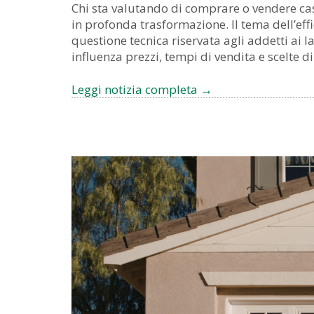
Chi sta valutando di comprare o vendere cas
in profonda trasformazione. Il tema dell’effi
questione tecnica riservata agli addetti ai l
influenza prezzi, tempi di vendita e scelte d
Leggi notizia completa
Case
→
Green
e
mercato
immobiliare
a
Livorno:
guida
pratica
per
chi
compra
o
vende